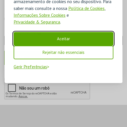
armazenamento de cookies no seu dispositivo. Para
Se a lei exigir a retenção de alguns dados, estes não poderão ser
saber mais consulte a nossa
Política de Cookies
,
apagados do sistema. Para estes casos, os dados serão eliminados
Informações Sobre Cookies
e
logo após o período de retenção requerido.
Privacidade & Segurança
.
ENDEREÇO DE EMAIL:
Aceitar
Rejeitar não essenciais
Gerir Preferências