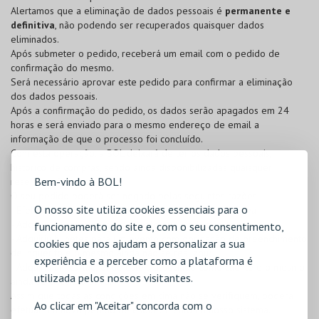
Alertamos que a eliminação de dados pessoais é
permanente e
definitiva
, não podendo ser recuperados quaisquer dados
eliminados.
Após submeter o pedido, receberá um email com o pedido de
confirmação do mesmo.
Será necessário aprovar este pedido para confirmar a eliminação
dos dados pessoais.
Após a confirmação do pedido, os dados serão apagados em 24
horas e será enviado para o mesmo endereço de email a
informação de que o processo foi concluído.
Com esta operação, a BOL deixará de ter os dados pessoais,
histórico de compras, sendo ainda disponibilizadas quaisquer
Bem-vindo à BOL!
reservas efetuadas.
O seu pedido poderá ser negado pelas seguintes razões:
O nosso site utiliza cookies essenciais para o
- Efetuou uma reserva e a mesma ainda se encontra ativa;
- Adquiriu bilhetes para um evento que ainda não se realizou;
funcionamento do site e, com o seu consentimento,
- Adquiriu bilhetes para um evento com obrigação de preenchimento
cookies que nos ajudam a personalizar a sua
de inquérito e o mesmo ainda não se realizou;
experiência e a perceber como a plataforma é
- Adquiriu um cartão, onde esteja associado como cliente e o mesmo
utilizada pelos nossos visitantes.
ainda se encontra ativo.
Assim que todas as condições em cima não se verifiquem, poderá
Ao clicar em "Aceitar" concorda com o
efetuar um novo pedido de esquecimento no nosso sistema.