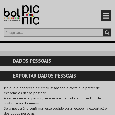
Olá,
iniciar sessão
PT
0
CARRINHO
DADOS PESSOAIS
EVENTOS
EXPORTAR DADOS PESSOAIS
CARTÕES
Indique o endereço de email associado à conta que pretende
PRODUTOS
exportar os dados pessoais.
Após submeter o pedido, receberá um email com o pedido de
confirmação do mesmo.
Será necessário confirmar este pedido para receber a exportação
dos dados pessoais.